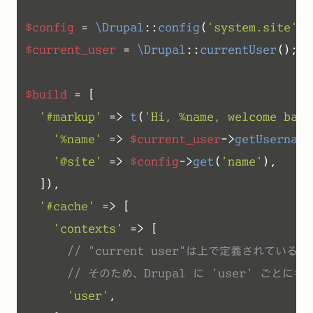
$config
 = 
\Drupal
::
config
(
'system.site'
$current_user
 = 
\Drupal
::
currentUser
();

$build
 = [

'#markup'
 => 
t
(
'Hi, %name, welcome back
'%name'
 => 
$current_user
->
getUsername
'@site'
 => 
$config
->
get
(
'name'
), 

  ]),

'#cache'
 => [

'contexts'
 => [ 

// "current user"は上で定義されて
// そのため、Drupal に 'user' ご
'user'
, 
