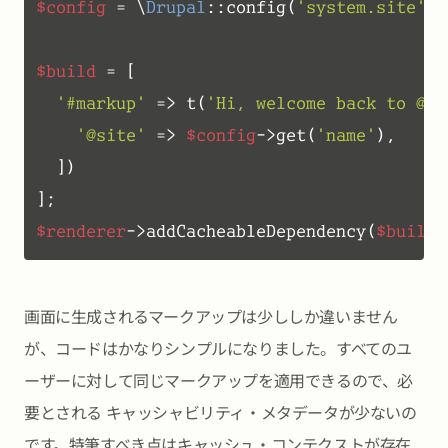
$config
 = \
Drupal
::config(
'system.site'
);

$build
 = [

'#markup'
 => t(
'Hi, welcome back to @si
'@site'
 => 
$config
->get(
'name'
),

  ])

$renderer
->addCacheableDependency(
$build
,
画面に生成されるマークアップは少ししか違いません
が、コードはかなりシンプルになりました。すべてのユ
ーザーに対して同じマークアップを適用できるので、必
要とされる キャッシャビリティ・メタデータが少ないの
です。特筆すべき点はキャッシュ・コンテクストが存在