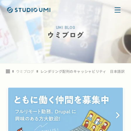
本文へ移動
UMI BLOG
ウミブログ
ウミブログ
レンダリング配列のキャッシャビリティ 日本語訳