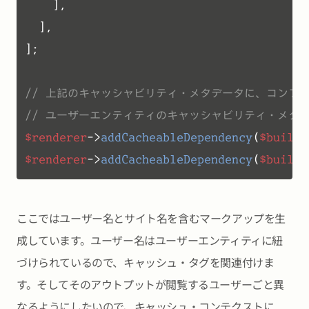
    ],

  ], 

];

// 上記のキャッシャビリティ・メタデータに、コンフ
// ユーザーエンティティのキャッシャビリティ・メタ
$renderer
->
addCacheableDependency
(
$build
,
$renderer
->
addCacheableDependency
(
$build
,
ここではユーザー名とサイト名を含むマークアップを生
成しています。ユーザー名はユーザーエンティティに紐
づけられているので、キャッシュ・タグを関連付けま
す。そしてそのアウトプットが閲覧するユーザーごと異
なるようにしたいので、キャッシュ・コンテクストに