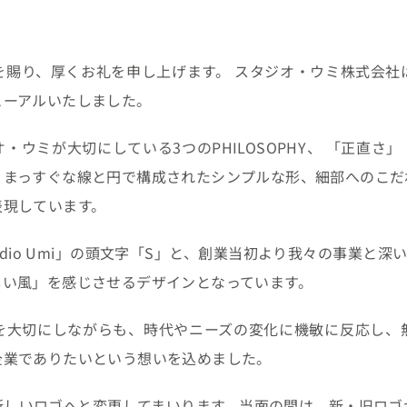
賜り、厚くお礼を申し上げます。 スタジオ・ウミ株式会社は
ューアルいたしました。
・ウミが大切にしている3つのPHILOSOPHY、 「正直さ
。まっすぐな線と円で構成されたシンプルな形、細部へのこだ
表現しています。
dio Umi」の頭文字「S」と、創業当初より我々の事業と
しい風」を感じさせるデザインとなっています。
を大切にしながらも、時代やニーズの変化に機敏に反応し、
企業でありたいという想いを込めました。
新しいロゴへと変更してまいります。当面の間は、新・旧ロゴ