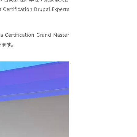
ication Drupal Experts
fication Grand Master
なります。