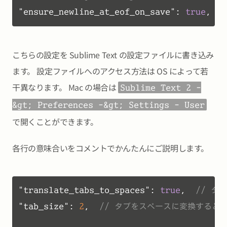
"ensure_newline_at_eof_on_save"
:
true
,
こちらの設定を Sublime Text の設定ファイルに書き込み
ます。 設定ファイルへのアクセス方法は OS によって若
干異なります。 Mac の場合は
Sublime Text 2 -
&gt; Preferences -&gt; Settings - User
で開くことができます。
各行の意味合いをコメントでかんたんにご説明します。
"translate_tabs_to_spaces"
:
true
,
// タ
"tab_size"
:
2
,
// タブをスペースに変換すると