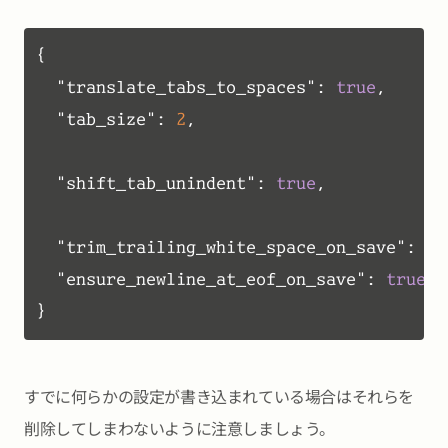
{
"translate_tabs_to_spaces"
:
true
,
"tab_size"
:
2
,
"shift_tab_unindent"
:
true
,
"trim_trailing_white_space_on_save"
:
tr
"ensure_newline_at_eof_on_save"
:
true
}
すでに何らかの設定が書き込まれている場合はそれらを
削除してしまわないように注意しましょう。