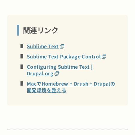
関連リンク
Sublime Text
Sublime Text Package Control
Configuring Sublime Text |
Drupal.org
MacでHomebrew + Drush + Drupalの
開発環境を整える